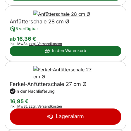
Anfütterschale 28 cm Ø
5 verfügbar
ab:
ab
16
,
36
€
Steuerhinweis:
inkl. MwSt.
zzgl. Versandkosten
In den Warenkorb
Ferkel-Anfütterschale 27 cm Ø
In der Nachlieferung
16
,
95
€
Steuerhinweis:
inkl. MwSt.
zzgl. Versandkosten
Lageralarm