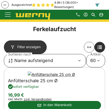
4.99 / 5 (36.000+
Ausgezeichnet
Bewertungen)
Zum Hauptinhalt springen
Ferkelaufzucht
Filter anzeigen
Sortieren nach
Artikel
Name aufsteigend
60
Anfütterschale 25 cm Ø
sofort verfügbar
16
,
99
€
Steuerhinweis:
inkl. MwSt.
zzgl. Versandkosten
In den Warenkorb