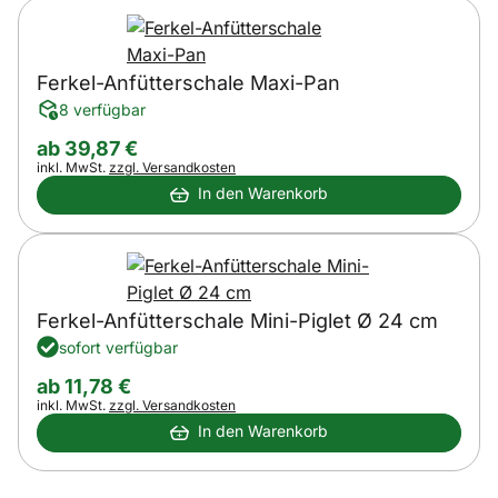
Ferkel-Anfütterschale Maxi-Pan
8 verfügbar
ab:
ab
39
,
87
€
Steuerhinweis:
inkl. MwSt.
zzgl. Versandkosten
In den Warenkorb
Ferkel-Anfütterschale Mini-Piglet Ø 24 cm
sofort verfügbar
ab:
ab
11
,
78
€
Steuerhinweis:
inkl. MwSt.
zzgl. Versandkosten
In den Warenkorb