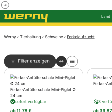
Land
Zum Hauptinhalt springen
Werny
Tierhaltung
Schweine
Ferkelaufzucht
Filter anzeigen
Ferkel-An
Ferkel-Anfütterschale Mini-Piglet Ø
24 cm
sofort verfügbar
8 verf
ab:
ab:
ab
11
,
78
€
ab
39
,
87