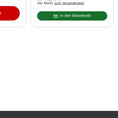
Steuerhinweis:
inkl. MwSt.
zzgl. Versandkosten
m
In den Warenkorb