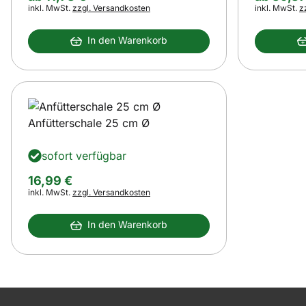
Steuerhinweis:
Steuerhinwei
inkl. MwSt.
zzgl. Versandkosten
inkl. MwSt.
z
In den Warenkorb
Anfütterschale 25 cm Ø
sofort verfügbar
16
,
99
€
Steuerhinweis:
inkl. MwSt.
zzgl. Versandkosten
In den Warenkorb