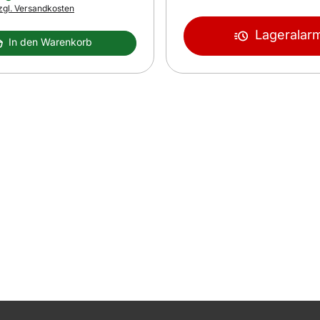
s:
zgl. Versandkosten
Lageralar
In den Warenkorb