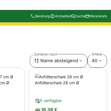
Beratung
Anmelden
Suche
Warenkorb
Sortieren nach
Artikel
Name absteigend
40
 cm Ø
Anfütterschale 28 cm Ø
5 verfügbar
ab:
ab
16
,
36
€