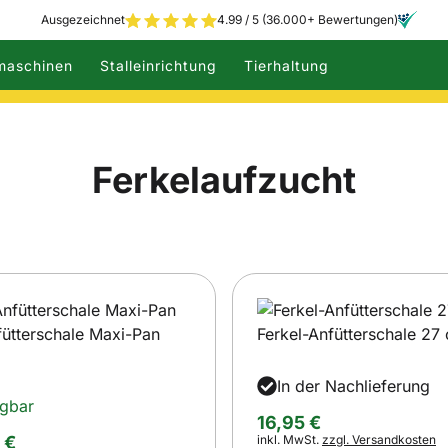
Ausgezeichnet
4.99 / 5 (36.000+ Bewertungen)
maschinen
Stalleinrichtung
Tierhaltung
Ferkelaufzucht
fütterschale Maxi-Pan
Ferkel-Anfütterschale 27
In der Nachlieferung
ügbar
16
,
95
€
Steuerhinweis:
inkl. MwSt.
zzgl. Versandkosten
€