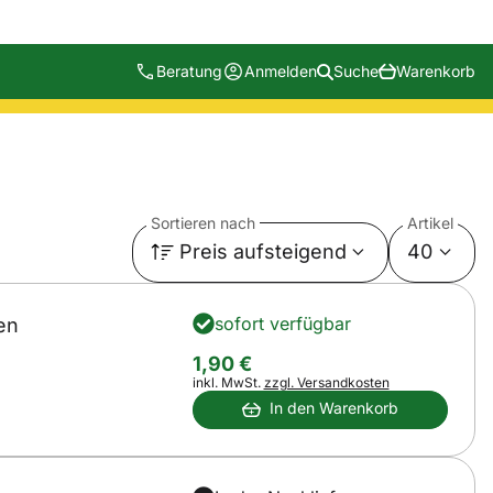
Beratung
Anmelden
Suche
Warenkorb
Sortieren nach
Artikel
Preis aufsteigend
40
sofort verfügbar
en
1
,
90
€
Steuerhinweis:
inkl. MwSt.
zzgl. Versandkosten
In den Warenkorb