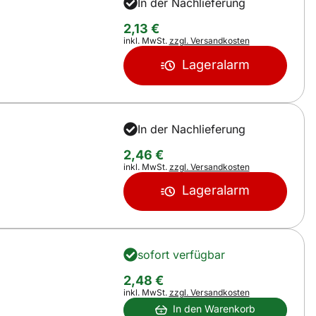
In der Nachlieferung
2
,
13
€
Steuerhinweis:
inkl. MwSt.
zzgl. Versandkosten
Lageralarm
In der Nachlieferung
2
,
46
€
Steuerhinweis:
inkl. MwSt.
zzgl. Versandkosten
Lageralarm
sofort verfügbar
2
,
48
€
Steuerhinweis:
inkl. MwSt.
zzgl. Versandkosten
In den Warenkorb