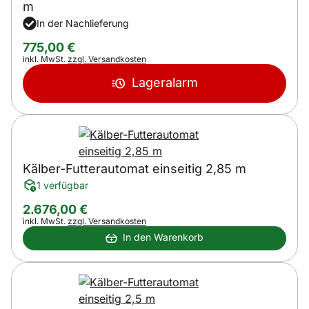
m
In der Nachlieferung
775
,
00
€
Steuerhinweis:
inkl. MwSt.
zzgl. Versandkosten
Lageralarm
Kälber-Futterautomat einseitig 2,85 m
1 verfügbar
2.676
,
00
€
Steuerhinweis:
inkl. MwSt.
zzgl. Versandkosten
In den Warenkorb