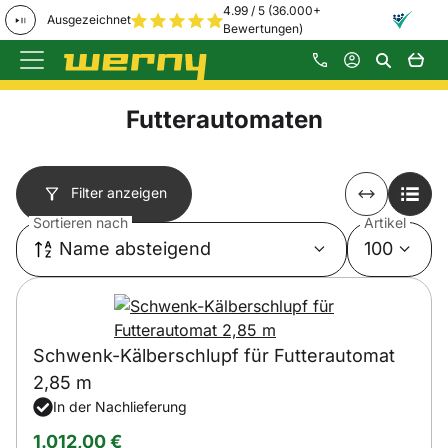
4.99 / 5 (36.000+
Ausgezeichnet
Bewertungen)
Zum Hauptinhalt springen
Futterautomaten
Filter anzeigen
Sortieren nach
Artikel
Name absteigend
100
Schwenk-Kälberschlupf für Futterautomat
2,85 m
In der Nachlieferung
1.012
,
00
€