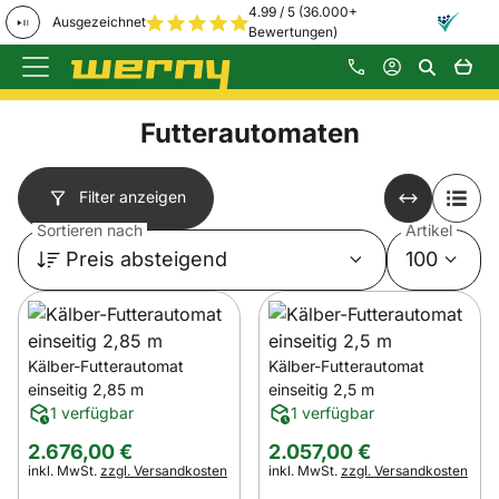
4.99 / 5 (36.000+
Ausgezeichnet
Bewertungen)
Zum Hauptinhalt springen
Futterautomaten
Filter anzeigen
Sortieren nach
Artikel
Preis absteigend
100
Kälber-Futterautomat
Kälber-Futterautomat
einseitig 2,85 m
einseitig 2,5 m
1 verfügbar
1 verfügbar
2.676
,
00
€
2.057
,
00
€
Steuerhinweis:
Steuerhinweis:
inkl. MwSt.
zzgl. Versandkosten
inkl. MwSt.
zzgl. Versandkosten