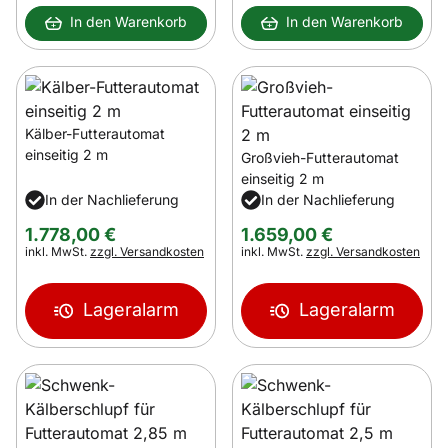
In den Warenkorb
In den Warenkorb
Kälber-Futterautomat
einseitig 2 m
Großvieh-Futterautomat
einseitig 2 m
In der Nachlieferung
In der Nachlieferung
1.778
,
00
€
1.659
,
00
€
Steuerhinweis:
Steuerhinweis:
inkl. MwSt.
zzgl. Versandkosten
inkl. MwSt.
zzgl. Versandkosten
Lageralarm
Lageralarm