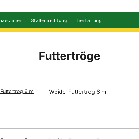
Unser neuer Shop ist online! 🙂 Wir freuen uns auf Ihr Feedback!
maschinen
Stalleinrichtung
Tierhaltung
Futtertröge
Weide-Futtertrog 6 m