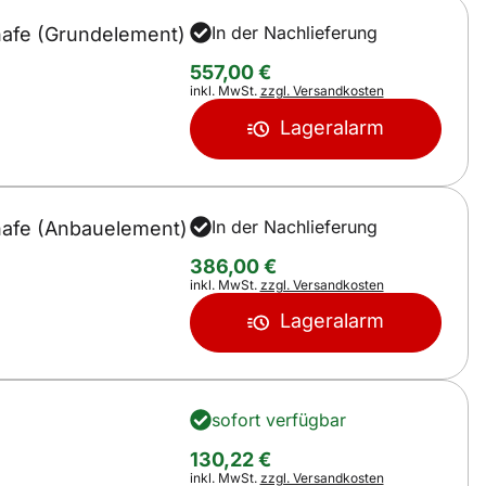
In der Nachlieferung
hafe (Grundelement)
557
,
00
€
Steuerhinweis:
inkl. MwSt.
zzgl. Versandkosten
Lageralarm
In der Nachlieferung
chafe (Anbauelement)
386
,
00
€
Steuerhinweis:
inkl. MwSt.
zzgl. Versandkosten
Lageralarm
sofort verfügbar
130
,
22
€
Steuerhinweis:
inkl. MwSt.
zzgl. Versandkosten