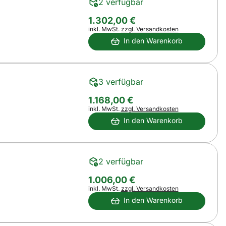
2 verfügbar
1.302
,
00
€
Steuerhinweis:
inkl. MwSt.
zzgl. Versandkosten
In den Warenkorb
3 verfügbar
1.168
,
00
€
Steuerhinweis:
inkl. MwSt.
zzgl. Versandkosten
In den Warenkorb
2 verfügbar
1.006
,
00
€
Steuerhinweis:
inkl. MwSt.
zzgl. Versandkosten
In den Warenkorb