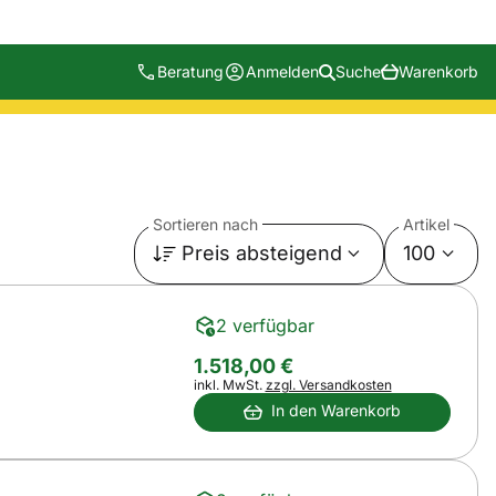
Beratung
Anmelden
Suche
Warenkorb
Sortieren nach
Artikel
Preis absteigend
100
2 verfügbar
1.518
,
00
€
Steuerhinweis:
inkl. MwSt.
zzgl. Versandkosten
In den Warenkorb