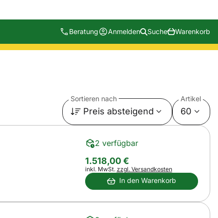
Beratung
Anmelden
Suche
Warenkorb
Sortieren nach
Artikel
Preis absteigend
60
2 verfügbar
1.518
,
00
€
Steuerhinweis:
inkl. MwSt.
zzgl. Versandkosten
In den Warenkorb