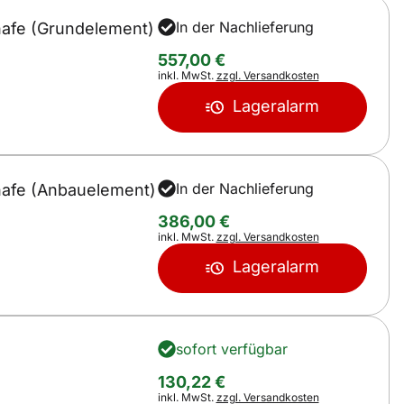
In der Nachlieferung
hafe (Grundelement)
557
,
00
€
Steuerhinweis:
inkl. MwSt.
zzgl. Versandkosten
Lageralarm
In der Nachlieferung
chafe (Anbauelement)
386
,
00
€
Steuerhinweis:
inkl. MwSt.
zzgl. Versandkosten
Lageralarm
sofort verfügbar
130
,
22
€
Steuerhinweis:
inkl. MwSt.
zzgl. Versandkosten