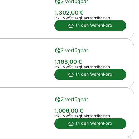
2 verfügbar
1.302
,
00
€
Steuerhinweis:
inkl. MwSt.
zzgl. Versandkosten
In den Warenkorb
3 verfügbar
1.168
,
00
€
Steuerhinweis:
inkl. MwSt.
zzgl. Versandkosten
In den Warenkorb
2 verfügbar
1.006
,
00
€
Steuerhinweis:
inkl. MwSt.
zzgl. Versandkosten
In den Warenkorb