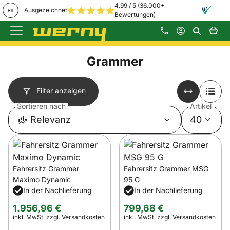
4.99 / 5 (36.000+
Ausgezeichnet
Bewertungen)
Zum Hauptinhalt springen
Grammer
Filter anzeigen
Sortieren nach
Artikel
Relevanz
40
Fahrersitz Grammer
Fahrersitz Grammer MSG
Maximo Dynamic
95 G
In der Nachlieferung
In der Nachlieferung
1.956
,
96
€
799
,
68
€
Steuerhinweis:
Steuerhinweis:
inkl. MwSt.
zzgl. Versandkosten
inkl. MwSt.
zzgl. Versandkosten