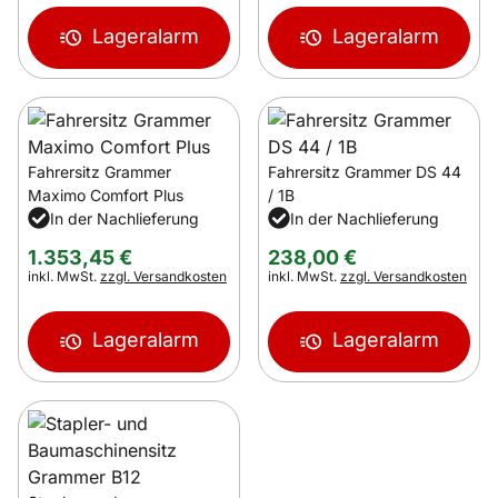
Lageralarm
Lageralarm
Fahrersitz Grammer
Fahrersitz Grammer DS 44
Maximo Comfort Plus
/ 1B
In der Nachlieferung
In der Nachlieferung
1.353
,
45
€
238
,
00
€
Steuerhinweis:
Steuerhinweis:
inkl. MwSt.
zzgl. Versandkosten
inkl. MwSt.
zzgl. Versandkosten
Lageralarm
Lageralarm