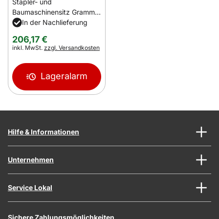
Stapler- und
Baumaschinensitz Grammer
B12
In der Nachlieferung
206
,
17
€
Steuerhinweis:
inkl. MwSt.
zzgl. Versandkosten
Lageralarm
Hilfe & Informationen
Unternehmen
Service Lokal
Sichere Zahlungsmöglichkeiten