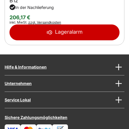
B12
In der Nachlieferung
206
,
17
€
Steuerhinweis:
inkl. MwSt.
zzgl. Versandkosten
Lageralarm
Hilfe & Informationen
Unternehmen
Service Lokal
Sichere Zahlungsmöglichkeiten