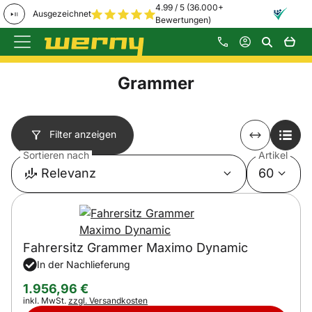
4.99 / 5 (36.000+
Ausgezeichnet
Bewertungen)
Zum Hauptinhalt springen
Grammer
Filter anzeigen
Sortieren nach
Artikel
Relevanz
60
Fahrersitz Grammer Maximo Dynamic
In der Nachlieferung
1.956
,
96
€
Steuerhinweis:
inkl. MwSt.
zzgl. Versandkosten