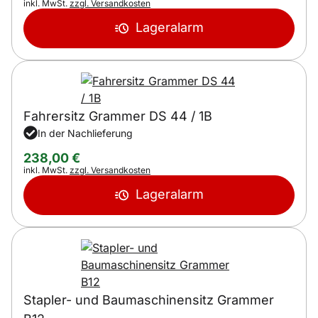
Steuerhinweis:
inkl. MwSt.
zzgl. Versandkosten
Lageralarm
Fahrersitz Grammer DS 44 / 1B
In der Nachlieferung
238
,
00
€
Steuerhinweis:
inkl. MwSt.
zzgl. Versandkosten
Lageralarm
Stapler- und Baumaschinensitz Grammer