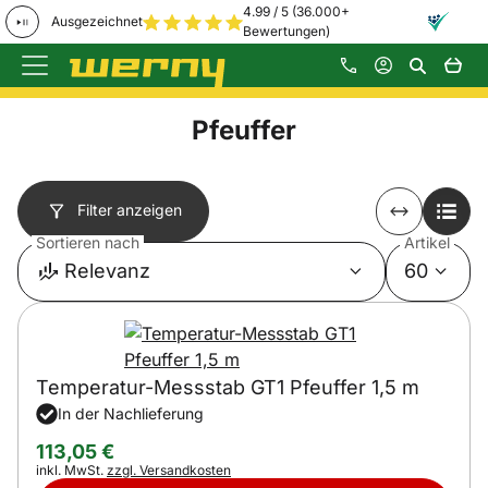
4.99 / 5 (36.000+
Ausgezeichnet
Bewertungen)
Zum Hauptinhalt springen
Pfeuffer
Filter anzeigen
Sortieren nach
Artikel
Relevanz
60
Temperatur-Messstab GT1 Pfeuffer 1,5 m
In der Nachlieferung
113
,
05
€
Steuerhinweis:
inkl. MwSt.
zzgl. Versandkosten