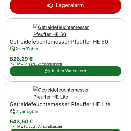
Lageralarm
Getreidefeuchtemesser Pfeuffer HE 50
2 verfügbar
826
,
29
€
Steuerhinweis:
inkl. MwSt.
zzgl. Versandkosten
In den Warenkorb
Getreidefeuchtemesser Pfeuffer HE Lite
2 verfügbar
543
,
50
€
Steuerhinweis:
inkl. MwSt.
zzgl. Versandkosten