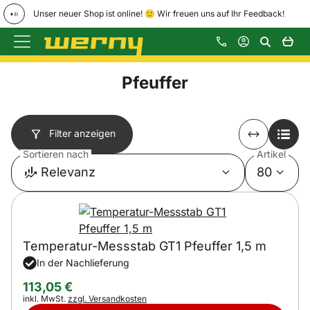
Unser neuer Shop ist online! 🙂 Wir freuen uns auf Ihr Feedback!
Zum Hauptinhalt springen
Pfeuffer
Filter anzeigen
Sortieren nach
Artikel
Relevanz
80
Temperatur-Messstab GT1 Pfeuffer 1,5 m
In der Nachlieferung
113
,
05
€
Steuerhinweis:
inkl. MwSt.
zzgl. Versandkosten