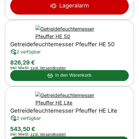
Lageralarm
Getreidefeuchtemesser Pfeuffer HE 50
2 verfügbar
826
,
29
€
Steuerhinweis:
inkl. MwSt.
zzgl. Versandkosten
In den Warenkorb
Getreidefeuchtemesser Pfeuffer HE Lite
2 verfügbar
543
,
50
€
Steuerhinweis:
inkl. MwSt.
zzgl. Versandkosten