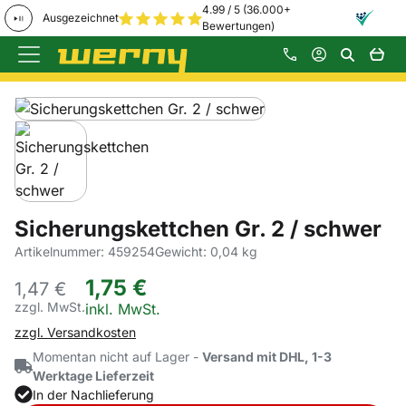
4.99 / 5 (36.000+
Ausgezeichnet
Bewertungen)
Zum Hauptinhalt springen
Produktgalerie
Zur Kaufbox springen
Sicherungskettchen Gr. 2 / schwer
Artikelnummer: 459254
Gewicht: 0,04 kg
1
,
75
€
1,
47
€
zzgl. MwSt.
Steuerhinweis:
inkl. MwSt.
zzgl. Versandkosten
Momentan nicht auf Lager -
Versand mit DHL, 1-3
Werktage Lieferzeit
In der Nachlieferung