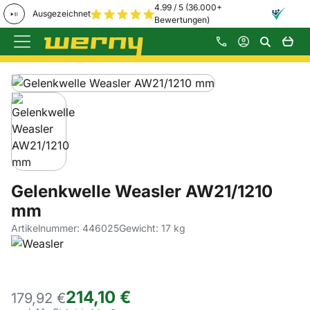
4.99 / 5 (36.000+
Ausgezeichnet
Bewertungen)
Zum Hauptinhalt springen
Produktgalerie
Zur Kaufbox springen
Gelenkwelle Weasler AW21/1210
mm
Artikelnummer: 446025
Gewicht: 17 kg
214
,
10
€
179,
92
€