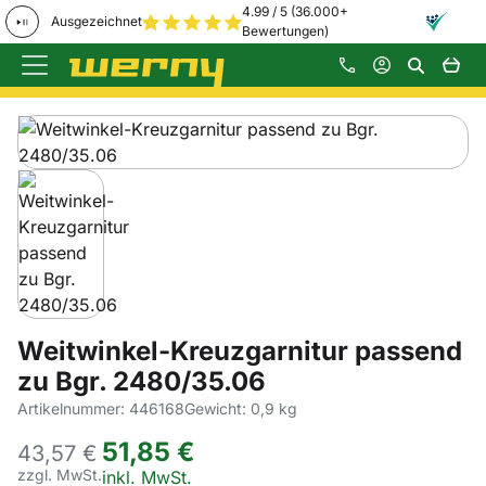
4.99 / 5 (36.000+
Ausgezeichnet
Bewertungen)
Zum Hauptinhalt springen
Produktgalerie
Zur Kaufbox springen
Weitwinkel-Kreuzgarnitur passend
zu Bgr. 2480/35.06
Artikelnummer: 446168
Gewicht: 0,9 kg
51
,
85
€
43,
57
€
zzgl. MwSt.
Steuerhinweis:
inkl. MwSt.