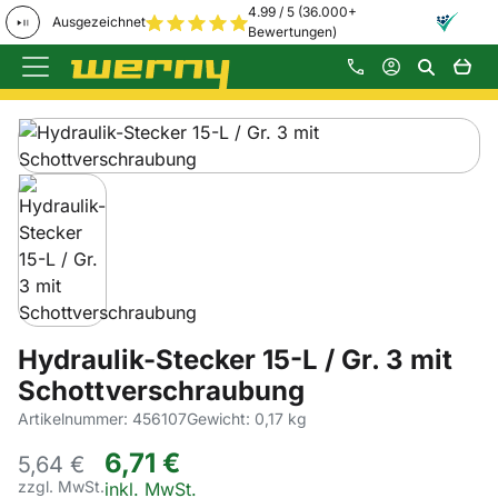
4.99 / 5 (36.000+
Ausgezeichnet
Bewertungen)
Zum Hauptinhalt springen
Produktgalerie
Zur Kaufbox springen
Hydraulik-Stecker 15-L / Gr. 3 mit
Schottverschraubung
Artikelnummer: 456107
Gewicht: 0,17 kg
6
,
71
€
5,
64
€
zzgl. MwSt.
Steuerhinweis:
inkl. MwSt.