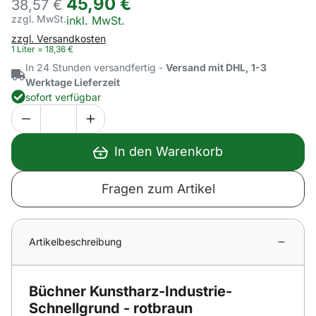
45
,
90
€
38,
57
€
zzgl. MwSt.
Steuerhinweis:
inkl. MwSt.
zzgl. Versandkosten
1 Liter =
18
,
36
€
In 24 Stunden versandfertig -
Versand mit DHL, 1-3
Werktage Lieferzeit
sofort verfügbar
In den Warenkorb
Fragen zum Artikel
Artikelbeschreibung
Büchner Kunstharz-Industrie-
Schnellgrund - rotbraun