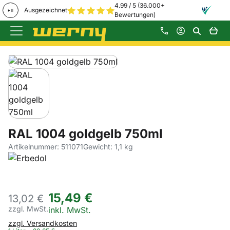
4.99 / 5 (36.000+
Ausgezeichnet
Bewertungen)
Zum Hauptinhalt springen
Produktgalerie
Zur Kaufbox springen
RAL 1004 goldgelb 750ml
Artikelnummer: 511071
Gewicht: 1,1 kg
15
,
49
€
13,
02
€
zzgl. MwSt.
Steuerhinweis:
inkl. MwSt.
zzgl. Versandkosten