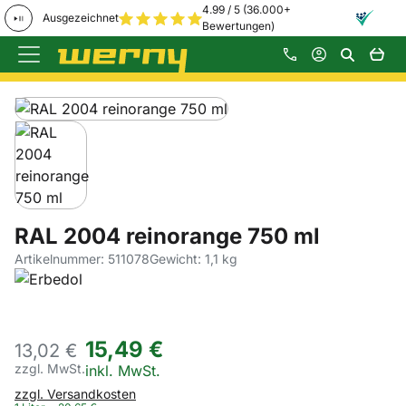
4.99 / 5 (36.000+
Ausgezeichnet
Bewertungen)
Zum Hauptinhalt springen
Produktgalerie
Zur Kaufbox springen
RAL 2004 reinorange 750 ml
Artikelnummer: 511078
Gewicht: 1,1 kg
15
,
49
€
13,
02
€
zzgl. MwSt.
Steuerhinweis:
inkl. MwSt.
zzgl. Versandkosten