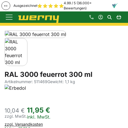
4.99 / 5 (36.000+
Ausgezeichnet
Bewertungen)
Zum Hauptinhalt springen
Produktgalerie
Zur Kaufbox springen
RAL 3000 feuerrot 300 ml
Artikelnummer: 511469
Gewicht: 1,1 kg
11
,
95
€
10,
04
€
zzgl. MwSt.
Steuerhinweis:
inkl. MwSt.
zzgl. Versandkosten