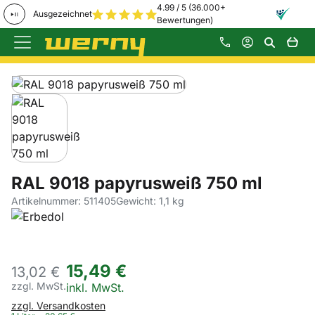
4.99 / 5 (36.000+
Ausgezeichnet
Bewertungen)
Zum Hauptinhalt springen
Produktgalerie
Zur Kaufbox springen
RAL 9018 papyrusweiß 750 ml
Artikelnummer: 511405
Gewicht: 1,1 kg
15
,
49
€
13,
02
€
zzgl. MwSt.
Steuerhinweis:
inkl. MwSt.
zzgl. Versandkosten