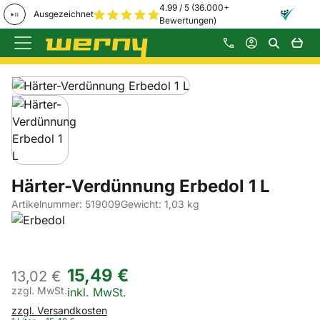
4.99 / 5 (36.000+
Ausgezeichnet
Bewertungen)
Zum Hauptinhalt springen
Produktgalerie
Zur Kaufbox springen
Härter-Verdünnung Erbedol 1 L
Artikelnummer: 519009
Gewicht: 1,03 kg
15
,
49
€
13,
02
€
zzgl. MwSt.
Steuerhinweis:
inkl. MwSt.
zzgl. Versandkosten