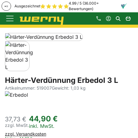
4.99 / 5 (36.000+
Ausgezeichnet
Bewertungen)
Zum Hauptinhalt springen
Produktgalerie
Zur Kaufbox springen
Härter-Verdünnung Erbedol 3 L
Artikelnummer: 519007
Gewicht: 1,03 kg
44
,
90
€
37,
73
€
zzgl. MwSt.
Steuerhinweis:
inkl. MwSt.
zzgl. Versandkosten