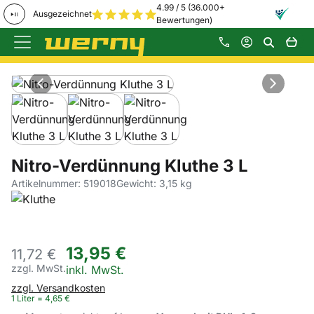
4.99 / 5 (36.000+
Ausgezeichnet
Bewertungen)
Zum Hauptinhalt springen
Produktgalerie
Zur Kaufbox springen
Nitro-Verdünnung Kluthe 3 L
Artikelnummer: 519018
Gewicht: 3,15 kg
13
,
95
€
11,
72
€
zzgl. MwSt.
Steuerhinweis:
inkl. MwSt.
zzgl. Versandkosten
1 Liter =
4
,
65
€