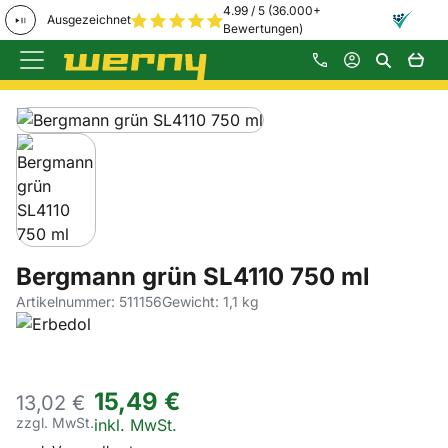
4.99 / 5 (36.000+
Ausgezeichnet
Bewertungen)
Zum Hauptinhalt springen
Produktgalerie
Zur Kaufbox springen
Bergmann grün SL4110 750 ml
Artikelnummer: 511156
Gewicht: 1,1 kg
15
,
49
€
13,
02
€
zzgl. MwSt.
Steuerhinweis:
inkl. MwSt.