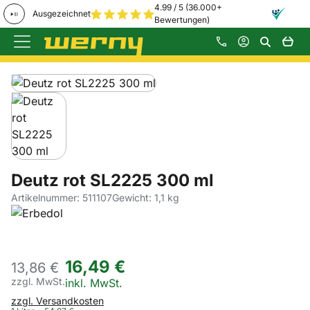
4.99 / 5 (36.000+
Ausgezeichnet
Bewertungen)
Zum Hauptinhalt springen
Produktgalerie
Zur Kaufbox springen
Deutz rot SL2225 300 ml
Artikelnummer: 511107
Gewicht: 1,1 kg
16
,
49
€
13,
86
€
zzgl. MwSt.
Steuerhinweis:
inkl. MwSt.
zzgl. Versandkosten