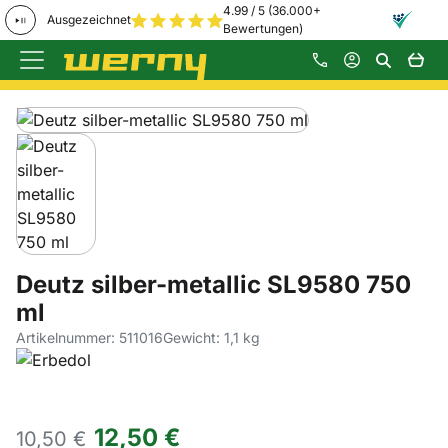
4.99 / 5 (36.000+
Ausgezeichnet
Bewertungen)
Zum Hauptinhalt springen
Produktgalerie
Zur Kaufbox springen
Deutz silber-metallic SL9580 750
ml
Artikelnummer: 511016
Gewicht: 1,1 kg
12
,
50
€
10,
50
€