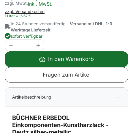
zzgl. MwSt.
Steuerhinweis:
inkl. MwSt.
zzgl. Versandkosten
1 Liter =
16
,
67
€
In 24 Stunden versandfertig -
Versand mit DHL, 1-3
Werktage Lieferzeit
sofort verfügbar
In den Warenkorb
Fragen zum Artikel
Artikelbeschreibung
BÜCHNER ERBEDOL
Einkomponenten-Kunstharzlack -
Deutz silber-metallic