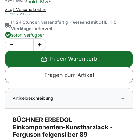
zzgl. MwSt.
Steuerhinweis:
inkl. MwSt.
zzgl. Versandkosten
1 Liter =
20
,
65
€
In 24 Stunden versandfertig -
Versand mit DHL, 1-3
Werktage Lieferzeit
sofort verfügbar
In den Warenkorb
Fragen zum Artikel
Artikelbeschreibung
BÜCHNER ERBEDOL
Einkomponenten-Kunstharzlack -
Ferguson felgensilber 89