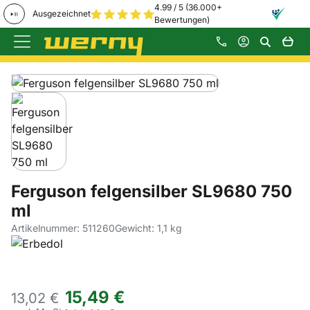
4.99 / 5 (36.000+
Ausgezeichnet
Bewertungen)
Zum Hauptinhalt springen
Produktgalerie
Zur Kaufbox springen
Ferguson felgensilber SL9680 750
ml
Artikelnummer: 511260
Gewicht: 1,1 kg
15
,
49
€
13,
02
€