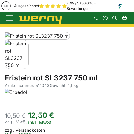
4.99 / 5 (36.000+
Ausgezeichnet
Bewertungen)
Zum Hauptinhalt springen
Produktgalerie
Zur Kaufbox springen
Fristein rot SL3237 750 ml
Artikelnummer: 511043
Gewicht: 1,1 kg
12
,
50
€
10,
50
€
zzgl. MwSt.
Steuerhinweis:
inkl. MwSt.
zzgl. Versandkosten