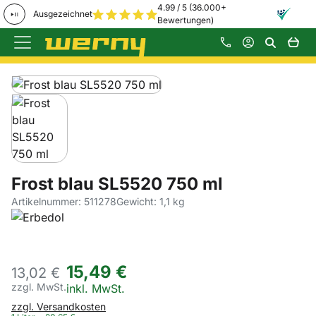
4.99 / 5 (36.000+
Ausgezeichnet
Bewertungen)
Zum Hauptinhalt springen
Produktgalerie
Zur Kaufbox springen
Frost blau SL5520 750 ml
Artikelnummer: 511278
Gewicht: 1,1 kg
15
,
49
€
13,
02
€
zzgl. MwSt.
Steuerhinweis:
inkl. MwSt.
zzgl. Versandkosten