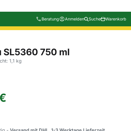
Beratung
Anmelden
Suche
Warenkorb
 SL5360 750 ml
ht: 1,1 kg
€
tig -
Versand mit DHL, 1-3 Werktage Lieferzeit