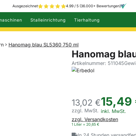
Ausgezeichnet
4.99 / 5 (36.000+ Bewertungen)
maschinen
Stalleinrichtung
Tierhaltung
rn
Hanomag blau SL5360 750 ml
Hanomag blau
Artikelnummer: 511045
Gewic
15
,
49
13,
02
€
zzgl. MwSt.
Steuerhinweis:
inkl. MwSt.
zzgl. Versandkosten
1 Liter =
20
,
65
€
In 24 Stunden versandfer