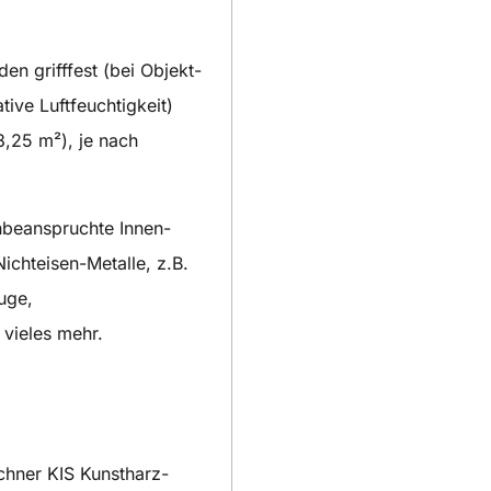
en grifffest (bei Objekt-
ve Luftfeuchtigkeit)
 8,25 m²), je nach
hbeanspruchte Innen-
ichteisen-Metalle, z.B.
uge,
 vieles mehr.
chner KIS Kunstharz-