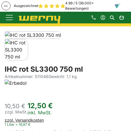
4.99 / 5 (36.000+
Ausgezeichnet
Bewertungen)
Zum Hauptinhalt springen
Produktgalerie
Zur Kaufbox springen
IHC rot SL3300 750 ml
Artikelnummer: 511046
Gewicht: 1,1 kg
12
,
50
€
10,
50
€
zzgl. MwSt.
Steuerhinweis:
inkl. MwSt.
zzgl. Versandkosten
1 Liter =
16
,
67
€