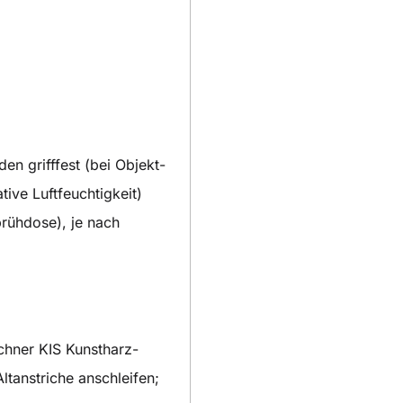
en grifffest (bei Objekt-
ve Luftfeuchtigkeit)
prühdose), je nach
chner KIS Kunstharz-
ltanstriche anschleifen;