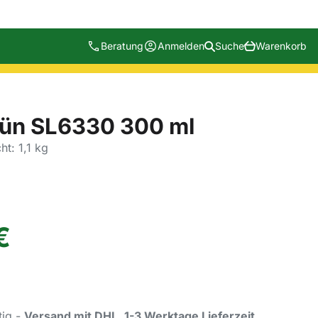
Beratung
Anmelden
Suche
Warenkorb
rün SL6330 300 ml
ht: 1,1 kg
€
tig -
Versand mit DHL, 1-3 Werktage Lieferzeit