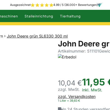
Ausgezeichnet
4.99 / 5 (36.000+ Bewertungen)
maschinen
Stalleinrichtung
Tierhaltung
rn
John Deere grün SL6330 300 ml
John Deere g
Artikelnummer: 511101
Gewic
11
,
95
10,
04
€
zzgl. MwSt.
Steuerhinweis:
inkl. MwSt.
zzgl. Versandkosten
1 Liter =
39
,
83
€
In 24 Stunden versandfer