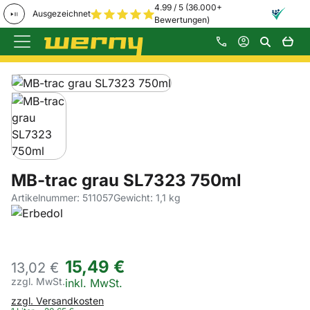
4.99 / 5 (36.000+
Ausgezeichnet
Bewertungen)
Zum Hauptinhalt springen
Produktgalerie
Zur Kaufbox springen
MB-trac grau SL7323 750ml
Artikelnummer: 511057
Gewicht: 1,1 kg
15
,
49
€
13,
02
€
zzgl. MwSt.
Steuerhinweis:
inkl. MwSt.
zzgl. Versandkosten