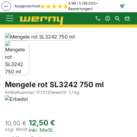
4.99 / 5 (36.000+
Ausgezeichnet
Bewertungen)
Zum Hauptinhalt springen
Produktgalerie
Zur Kaufbox springen
Mengele rot SL3242 750 ml
Artikelnummer: 511313
Gewicht: 1,1 kg
12
,
50
€
10,
50
€
zzgl. MwSt.
Steuerhinweis:
inkl. MwSt.