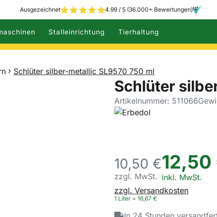
Ausgezeichnet
4.99 / 5 (36.000+ Bewertungen)
maschinen
Stalleinrichtung
Tierhaltung
rn
Schlüter silber-metallic SL9570 750 ml
Schlüter silb
Artikelnummer: 511066
Gewic
12
,
50
10,
50
€
zzgl. MwSt.
Steuerhinweis:
inkl. MwSt.
zzgl. Versandkosten
1 Liter =
16
,
67
€
In 24 Stunden versandfer