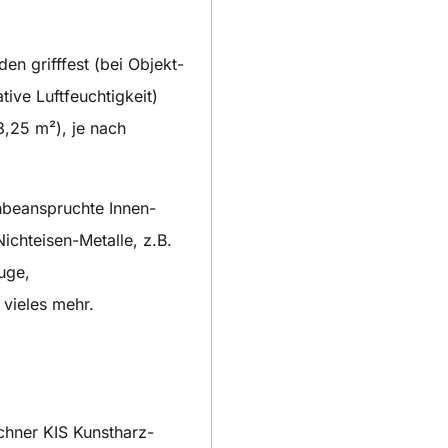
en grifffest (bei Objekt-
ve Luftfeuchtigkeit)
 8,25 m²), je nach
hbeanspruchte Innen-
ichteisen-Metalle, z.B.
uge,
 vieles mehr.
chner KIS Kunstharz-