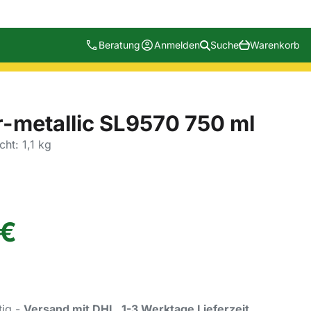
Beratung
Anmelden
Suche
Warenkorb
er-metallic SL9570 750 ml
ht: 1,1 kg
€
tig -
Versand mit DHL, 1-3 Werktage Lieferzeit