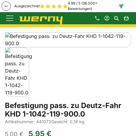
4.99 / 5 (36.000+
Ausgezeichnet
Bewertungen)
Zum Hauptinhalt springen
Produktgalerie
Zur Kaufbox springen
Befestigung pass. zu Deutz-Fahr
KHD 1-1042-119-900.0
Artikelnummer: 441072
Gewicht: 0,18 kg
5
,
95
€
5,
00
€