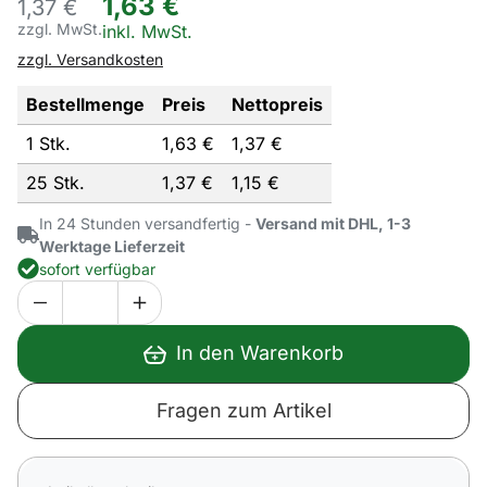
1
,
63
€
1,
37
€
zzgl. MwSt.
Steuerhinweis:
inkl. MwSt.
zzgl. Versandkosten
Bestellmenge
Preis
Nettopreis
1 Stk.
1,
63
€
1,
37
€
25 Stk.
1,
37
€
1,
15
€
In 24 Stunden versandfertig -
Versand mit DHL, 1-3
Werktage Lieferzeit
sofort verfügbar
In den Warenkorb
Fragen zum Artikel