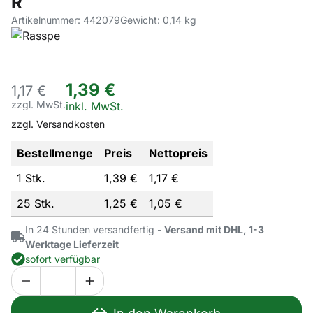
R
Artikelnummer: 442079
Gewicht: 0,14 kg
1
,
39
€
1,
17
€
zzgl. MwSt.
Steuerhinweis:
inkl. MwSt.
zzgl. Versandkosten
Bestellmenge
Preis
Nettopreis
1 Stk.
1,
39
€
1,
17
€
25 Stk.
1,
25
€
1,
05
€
In 24 Stunden versandfertig -
Versand mit DHL, 1-3
Werktage Lieferzeit
sofort verfügbar