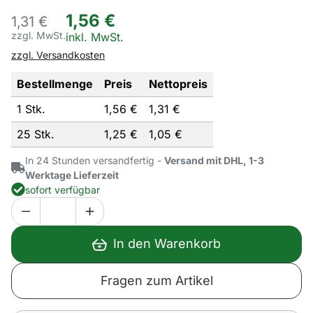
1
,
56
€
1,
31
€
zzgl. MwSt.
Steuerhinweis:
inkl. MwSt.
zzgl. Versandkosten
Bestellmenge
Preis
Nettopreis
1 Stk.
1,
56
€
1,
31
€
25 Stk.
1,
25
€
1,
05
€
In 24 Stunden versandfertig -
Versand mit DHL, 1-3
Werktage Lieferzeit
sofort verfügbar
In den Warenkorb
Fragen zum Artikel