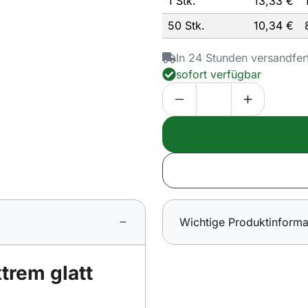
1 Stk.
13,
33
€
50 Stk.
10,
34
€
In 24 Stunden versandfer
sofort verfügbar
Wichtige Produktinforma
trem glatt