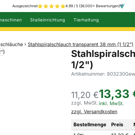
Ausgezeichnet
4.99 / 5 (36.000+ Bewertungen)
maschinen
Stalleinrichtung
Tierhaltung
schläuche
Stahlspiralschlauch transparent 38 mm (1 1/2")
Stahlspiralsc
1/2")
Artikelnummer: 803230
Gewi
13
,
33
11,
20
€
zzgl. MwSt.
Steuerhinweis:
inkl. MwSt.
zzgl. Versandkosten
Bestellmenge
Preis