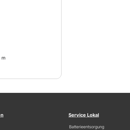
0 m
en
Service Lokal
Batterieentsorgung