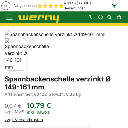
4.99 / 5 (36.000+
Ausgezeichnet
Bewertungen)
Zum Hauptinhalt springen
Produktgalerie
Zur Kaufbox springen
Spannbackenschelle verzinkt Ø
149-161 mm
Artikelnummer: 804221
Gewicht: 0,32 kg
10
,
79
€
9,
07
€
zzgl. MwSt.
Steuerhinweis:
inkl. MwSt.
zzgl. Versandkosten