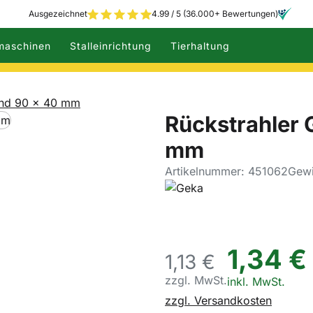
Ausgezeichnet
4.99 / 5 (36.000+ Bewertungen)
maschinen
Stalleinrichtung
Tierhaltung
end 90 x 40 mm
Rückstrahler 
mm
Artikelnummer: 451062
Gewi
1
,
34
€
1,
13
€
zzgl. MwSt.
Steuerhinweis:
inkl. MwSt.
zzgl. Versandkosten