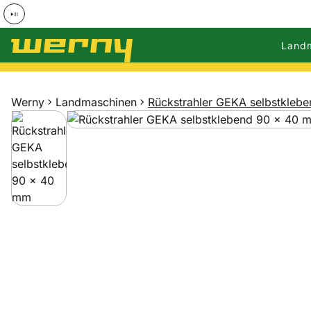
Land
Zum Hauptinhalt springen
Werny
Landmaschinen
Rückstrahler GEKA selbstkleb
Produktgalerie
Zur Kaufbox springen