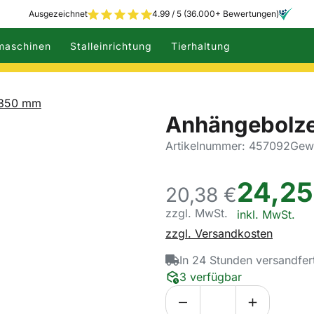
Ausgezeichnet
4.99 / 5 (36.000+ Bewertungen)
maschinen
Stalleinrichtung
Tierhaltung
 350 mm
Anhängebolze
Artikelnummer: 457092
Gewi
24
,
25
20,
38
€
zzgl. MwSt.
Steuerhinweis:
inkl. MwSt.
zzgl. Versandkosten
In 24 Stunden versandfer
3 verfügbar