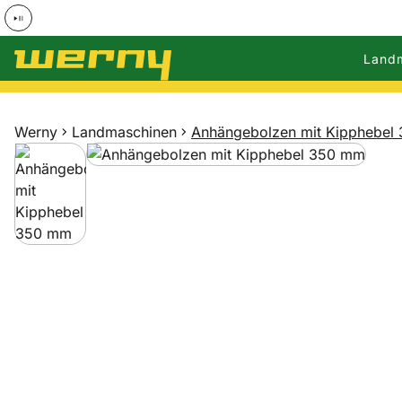
Land
Zum Hauptinhalt springen
Werny
Landmaschinen
Anhängebolzen mit Kipphebel
Produktgalerie
Zur Kaufbox springen