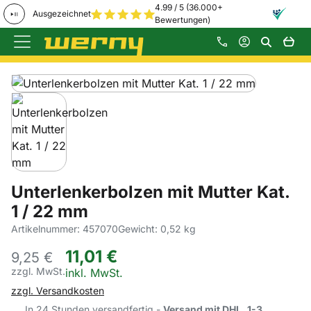
4.99 / 5 (36.000+
Ausgezeichnet
Bewertungen)
Zum Hauptinhalt springen
Produktgalerie
Zur Kaufbox springen
Unterlenkerbolzen mit Mutter Kat.
1 / 22 mm
Artikelnummer: 457070
Gewicht: 0,52 kg
11
,
01
€
9,
25
€
zzgl. MwSt.
Steuerhinweis:
inkl. MwSt.
zzgl. Versandkosten
In 24 Stunden versandfertig -
Versand mit DHL, 1-3