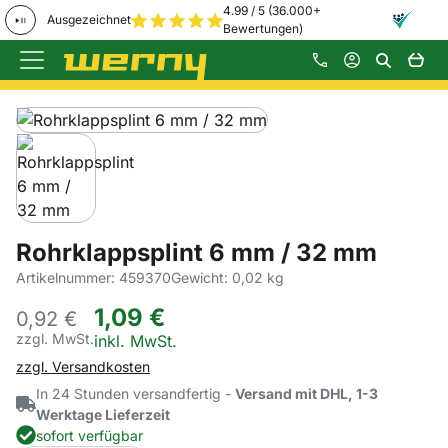
4.99 / 5 (36.000+
Ausgezeichnet
Bewertungen)
Zum Hauptinhalt springen
Produktgalerie
Zur Kaufbox springen
Rohrklappsplint 6 mm / 32 mm
Artikelnummer: 459370
Gewicht: 0,02 kg
1
,
09
€
0,
92
€
zzgl. MwSt.
Steuerhinweis:
inkl. MwSt.
zzgl. Versandkosten
In 24 Stunden versandfertig -
Versand mit DHL, 1-3
Werktage Lieferzeit
sofort verfügbar