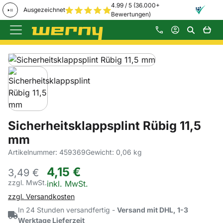
4.99 / 5 (36.000+
Ausgezeichnet
Bewertungen)
Zum Hauptinhalt springen
Produktgalerie
Zur Kaufbox springen
Sicherheitsklappsplint Rübig 11,5
mm
Artikelnummer: 459369
Gewicht: 0,06 kg
4
,
15
€
3,
49
€
zzgl. MwSt.
Steuerhinweis:
inkl. MwSt.
zzgl. Versandkosten
In 24 Stunden versandfertig -
Versand mit DHL, 1-3
Werktage Lieferzeit