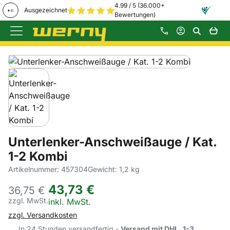
4.99 / 5 (36.000+
Ausgezeichnet
Bewertungen)
Zum Hauptinhalt springen
Produktgalerie
Zur Kaufbox springen
Unterlenker-Anschweißauge / Kat.
1-2 Kombi
Artikelnummer: 457304
Gewicht: 1,2 kg
43
,
73
€
36,
75
€
zzgl. MwSt.
Steuerhinweis:
inkl. MwSt.
zzgl. Versandkosten
In 24 Stunden versandfertig -
Versand mit DHL, 1-3