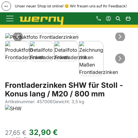
Unser neuer Shop ist online! 🙂 Wir freuen uns auf Ihr Feedback!
Zum Hauptinhalt springen
Produktgalerie
Zur Kaufbox springen
Frontladerzinken SHW für Stoll -
Konus lang / M20 / 800 mm
Artikelnummer: 457006
Gewicht: 3,5 kg
32
,
90
€
27,
65
€