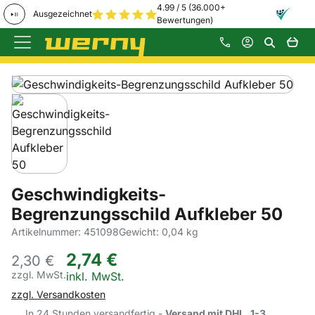
4.99 / 5 (36.000+
Ausgezeichnet
Bewertungen)
Zum Hauptinhalt springen
Produktgalerie
Zur Kaufbox springen
Geschwindigkeits-
Begrenzungsschild Aufkleber 50
Artikelnummer: 451098
Gewicht: 0,04 kg
2
,
74
€
2,
30
€
zzgl. MwSt.
Steuerhinweis:
inkl. MwSt.
zzgl. Versandkosten
In 24 Stunden versandfertig -
Versand mit DHL, 1-3