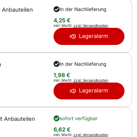
In der Nachlieferung
 Anbauteilen
4
,
25
€
Steuerhinweis:
inkl. MwSt.
zzgl. Versandkosten
Lageralarm
In der Nachlieferung
m
1
,
98
€
Steuerhinweis:
inkl. MwSt.
zzgl. Versandkosten
Lageralarm
sofort verfügbar
t Anbauteilen
6
,
62
€
Steuerhinweis:
inkl. MwSt.
zzgl. Versandkosten