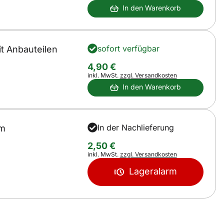
In den Warenkorb
sofort verfügbar
t Anbauteilen
4
,
90
€
Steuerhinweis:
inkl. MwSt.
zzgl. Versandkosten
In den Warenkorb
In der Nachlieferung
mm
2
,
50
€
Steuerhinweis:
inkl. MwSt.
zzgl. Versandkosten
Lageralarm