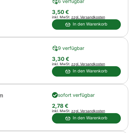
6 verfügbar
3
,
50
€
Steuerhinweis:
inkl. MwSt.
zzgl. Versandkosten
In den Warenkorb
9 verfügbar
3
,
30
€
Steuerhinweis:
inkl. MwSt.
zzgl. Versandkosten
In den Warenkorb
sofort verfügbar
mm
2
,
78
€
Steuerhinweis:
inkl. MwSt.
zzgl. Versandkosten
In den Warenkorb