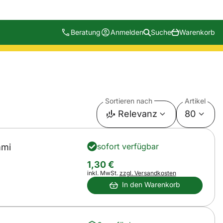
Beratung
Anmelden
Suche
Warenkorb
Sortieren nach
Artikel
Relevanz
80
sofort verfügbar
mmi
1
,
30
€
Steuerhinweis:
inkl. MwSt.
zzgl. Versandkosten
In den Warenkorb